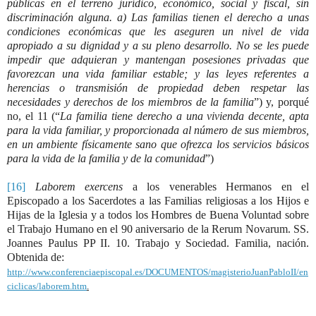
públicas en el terreno jurídico, económico, social y fiscal, sin
discriminación alguna.
a
) Las familias tienen el derecho a unas
condiciones económicas que les aseguren un nivel de vida
apropiado a su dignidad y a su pleno desarrollo. No se les puede
impedir que adquieran y mantengan posesiones privadas que
favorezcan una vida familiar estable; y las leyes referentes a
herencias o transmisión de propiedad deben respetar las
necesidades y derechos de los miembros de la familia
”) y, porqué
no, el 11 (“
La familia tiene derecho a una vivienda decente, apta
para la vida familiar, y proporcionada al número de sus miembros,
en un ambiente físicamente sano que ofrezca los servicios básicos
para la vida de la familia y de la comunidad
”)
[16]
Laborem exercens
a los venerables Hermanos en el
Episcopado a los Sacerdotes a las Familias religiosas a los Hijos e
Hijas de la Iglesia y a todos los Hombres de Buena Voluntad sobre
el Trabajo Humano en el 90 aniversario de la Rerum Novarum. SS.
Joannes Paulus PP II. 10. Trabajo y Sociedad. Familia, nación.
Obtenida de:
http://www.conferenciaepiscopal.es/DOCUMENTOS/magisterioJuanPabloII/en
ciclicas/laborem.htm
.