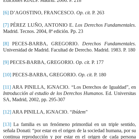
Ediciones RIALP. Madrid. 2006. P. 218
[6]
D’AGOSTINO, FRANCESCO.
Op. cit.
P. 263
[7]
PÉREZ LUÑO, ANTONIO E.
Los Derechos Fundamentales
.
Madrid. Tecnos. 2004, 8ª edición. Pp. 23
[8]
PECES-BARBA, GREGORIO.
Derechos Fundamentales
.
Universidad de Madrid. Facultad de Derecho. Madrid. 1983. P. 180
[9]
PECES-BARBA, GREGORIO.
Op. cit
. P. 177
[10]
PECES-BARBA, GREGORIO.
Op. cit
. P. 180
[11]
ARA PINILLA, IGNACIO. “Los Derechos de Igualdad”, en
Introducción al estudio de los Derechos Humanos
. Ed. Universitas
SA, Madrid, 2002, pp. 295-307
[12]
ARA PINILLA, IGNACIO. “
Ibídem
"
[13]
La familia es un fenómeno primordial en un triple sentido,
señala Donati: “por estar en el origen de la sociedad humana, por su
continua reproducción y por estar en el origen de cada persona