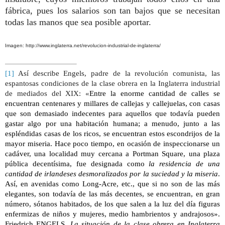
fábrica, pues los salarios son tan bajos que se necesitan
todas las manos que sea posible aportar.
Imagen: http://www.inglaterra.net/revolucion-industrial-de-inglaterra/
[1]
Así describe Engels, padre de la revolución comunista, las
espantosas condiciones de la clase obrera en la Inglaterra industrial
de mediados del XIX: «
Entre la enorme cantidad de calles se
encuentran centenares y millares de callejas y callejuelas, con casas
que son demasiado indecentes para aquellos que todavía pueden
gastar algo por una habitación humana; a menudo, junto a las
espléndidas casas de los ricos, se encuentran estos escondrijos de la
mayor miseria. Hace poco tiempo, en ocasión de inspeccionarse un
cadáver, una localidad muy cercana a
Portman Square
, una plaza
pública decentísima, fue designada como
la residencia de una
cantidad de irlandeses desmoralizados por la suciedad y la miseria
.
Así, en avenidas como Long-Acre, etc., que si no son de las más
elegantes, son todavía de las más decentes, se encuentran, en gran
número, sótanos habitados, de los que salen a la luz del día figuras
enfermizas de niños y mujeres, medio hambrientos y andrajosos».
Friedrich ENGELS,
La situación de la clase obrera en Inglaterra