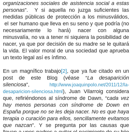
organizaciones sociales de asistencia social a estas
personas
”. Y
si aquella no juzga suficientes las
medidas públicas de protección a los minusválidos,
el ser humano que lleva en su seno y que podría (no
necesariamente lo hará) nacer con
alguna
minusvalía, no va a tener ni siquiera la posibilidad de
nacer, ya que por decisión de su madre se le quitará
la vida
.
El valor moral de una sociedad que aprueba
un texto legal así es ínfimo.
En un magnífico trabajo
[2]
, que ya fue citado en un
post de este Blog (véase “
La desaparición
silenciosa
”,
http://www.joaquinpolo.net/2011/12/la-
), Juan Vilarroig considera
desaparicion-silenciosa.html
que, refiriéndonos al síndrome de Dawn, “c
ada vez
hay menos personas con síndrome de Down en
España porque no se les deja nacer. No es que haya
terapia o curación para ellos, sencillamente evitamos
que nazcan
”. Y se pregunta por las causas que
llevan a unos padres a evitar el nacimiento de su hijo