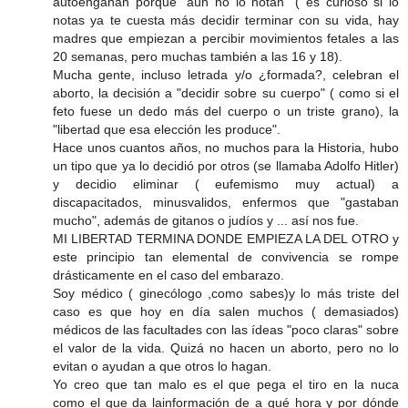
autoengañan porque "aún no lo notan" ( es curioso si lo
notas ya te cuesta más decidir terminar con su vida, hay
madres que empiezan a percibir movimientos fetales a las
20 semanas, pero muchas también a las 16 y 18).
Mucha gente, incluso letrada y/o ¿formada?, celebran el
aborto, la decisión a "decidir sobre su cuerpo" ( como si el
feto fuese un dedo más del cuerpo o un triste grano), la
"libertad que esa elección les produce".
Hace unos cuantos años, no muchos para la Historia, hubo
un tipo que ya lo decidió por otros (se llamaba Adolfo Hitler)
y decidio eliminar ( eufemismo muy actual) a
discapacitados, minusvalidos, enfermos que "gastaban
mucho", además de gitanos o judíos y ... así nos fue.
MI LIBERTAD TERMINA DONDE EMPIEZA LA DEL OTRO y
este principio tan elemental de convivencia se rompe
drásticamente en el caso del embarazo.
Soy médico ( ginecólogo ,como sabes)y lo más triste del
caso es que hoy en día salen muchos ( demasiados)
médicos de las facultades con las ídeas "poco claras" sobre
el valor de la vida. Quizá no hacen un aborto, pero no lo
evitan o ayudan a que otros lo hagan.
Yo creo que tan malo es el que pega el tiro en la nuca
como el que da lainformación de a qué hora y por dónde